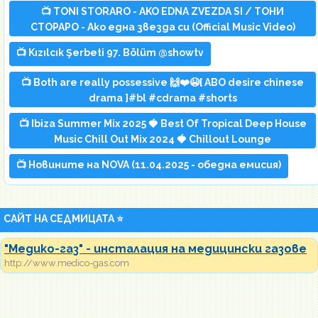
📺 TONI STORARO - AKO EDNA ZVEZDA SI / ТОНИ
СТОРАРО - Ако една звезда си (Official Music Video)
📺 Kızılcık Şerbeti 97. Bölüm @showtv
📺 Both are really possessive 🙌❤️😭[ ABO desire chinese
drama ]#bl #cdrama #shorts
📺 Ibiza Summer Mix 2025 🍓 Best Of Tropical Deep House
Music Chill Out Mix 2024 🍓 Chillout Lounge
📺 Новините на NOVA (11.04.2025 - обедна емисия)
САЙТ НА СЕДМИЦАТА ⭐
"Медико-газ" - инсталация на медицински газове
http://www.medico-gas.com