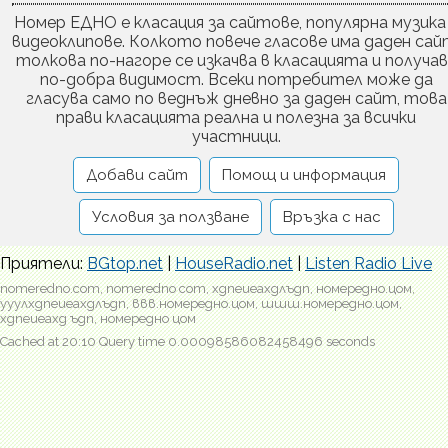
Номер ЕДНО е класация за сайтове, популярна музика
видеоклипове. Колкото повече гласове има даден сай
толкова по-нагоре се изкачва в класацията и получа
по-добра видимост. Всеки потребител може да
гласува само по веднъж дневно за даден сайт, това
прави класацията реална и полезна за всички
участници.
Добави сайт
Помощ и информация
Условия за ползване
Връзка с нас
Приятели:
BGtop.net
|
HouseRadio.net
|
Listen Radio Live
nomeredno.com, nomeredno com, хдпеиеахдлъдп, номередно.цом,
ууулхдпеиеахдлъдп, ввв.номередно.цом, шшш.номередно.цом,
хдпеиеахд ъдп, номередно цом
Cached at 20:10 Query time 0.00098586082458496 seconds