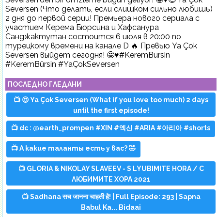
Seversen (Что делать, если слишком сильно любишь)
2 дня до первой серии! Премьера нового сериала с
участием Керема Бюрсина и Хафсанура
Санджактутан состоится 6 июля в 20:00 по
турецкому времени на канале D 🔥 Превью Ya Çok
Seversen выйдет сегодня! 🤩♥️#KeremBursin
#KeremBürsin #YaÇokSeversen
ПОСЛЕДНО ГЛЕДАНИ
📺 😍 Ya Çok Seversen (What if you love too much) 2 days
until the first episode!
📺 dc : @earth_prompen #XIN #엑신 #ARIA #아리아 #shorts
📺 А какие таланты есть у вас? 🤣
📺 GLORIA & NIKOLAY SLAVEEV - S LYUBIMITE HORA / С
ЛЮБИМИТЕ ХОРА 2021
📺 Sadhana सच जानना चाहती है! | Full Episode: 293 | Sapna
Babul Ka... Bidaai