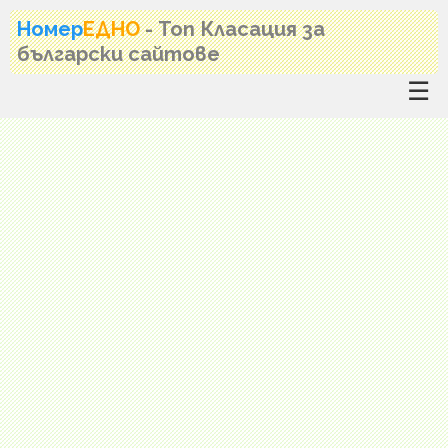
Номер
ЕДНО
- Топ Класация за
български сайтове
☰