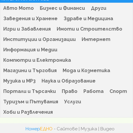
Авто Мото
Бизнес и Финанси
Други
Заведения и Хранене
Здраве и Медицина
Игри и Забавления
Имоти и Строителство
Институции и Организации
Интернет
Информация и Медии
Компютри и Електроника
Магазини и Търговия
Мода и Козметика
Музика и MP3
Наука и Образование
Портали и Търсачки
Право
Работа
Спорт
Туризъм и Пътувания
Услуги
Хоби и Развлечения
Номер
ЕДНО
- Сайтове | Музика | Видео