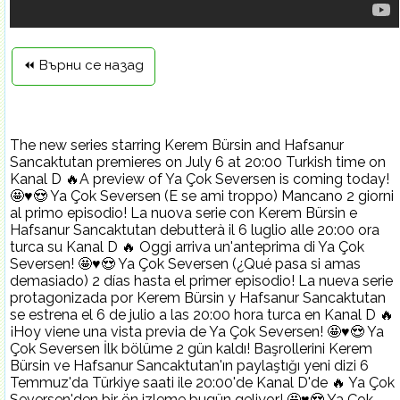
⏪ Върни се назад
The new series starring Kerem Bürsin and Hafsanur
Sancaktutan premieres on July 6 at 20:00 Turkish time on
Kanal D 🔥A preview of Ya Çok Seversen is coming today!
🤩♥️😍 Ya Çok Seversen (E se ami troppo) Mancano 2 giorni
al primo episodio! La nuova serie con Kerem Bürsin e
Hafsanur Sancaktutan debutterà il 6 luglio alle 20:00 ora
turca su Kanal D 🔥 Oggi arriva un'anteprima di Ya Çok
Seversen! 🤩♥️😍 Ya Çok Seversen (¿Qué pasa si amas
demasiado) 2 días hasta el primer episodio! La nueva serie
protagonizada por Kerem Bürsin y Hafsanur Sancaktutan
se estrena el 6 de julio a las 20:00 hora turca en Kanal D 🔥
¡Hoy viene una vista previa de Ya Çok Seversen! 🤩♥️😍 Ya
Çok Seversen İlk bölüme 2 gün kaldı! Başrollerini Kerem
Bürsin ve Hafsanur Sancaktutan'ın paylaştığı yeni dizi 6
Temmuz'da Türkiye saati ile 20:00'de Kanal D'de 🔥 Ya Çok
Seversen'den bir ön izleme bugün geliyor! 🤩♥️😍 Ya Çok