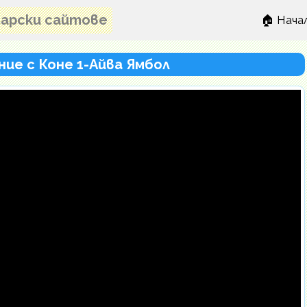
лгарски сайтове
🏠 Нача
ие с Коне 1-Айва Ямбол