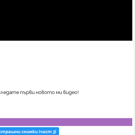
 гледате първи новото ми видео!
5 страшни снимки (част 3)