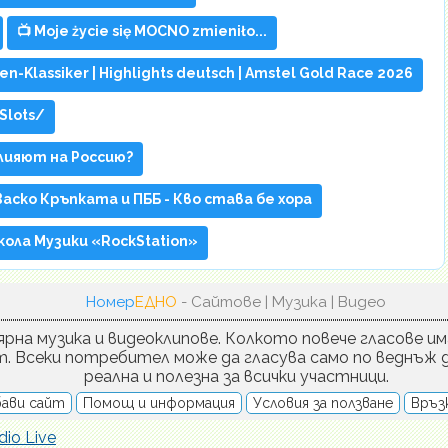
📺 Moje życie się MOCNO zmieniło...
-Klassiker | Highlights deutsch | Amstel Gold Race 2026
Slots/
лияют на Россию?
Васко Кръпката и ПББ - Кво става бе хора
- Школа Музики «RockStation»
Номер
ЕДНО
- Сайтове | Музика | Видео
рна музика и видеоклипове. Колкото повече гласове им
т. Всеки потребител може да гласува само по веднъж д
реална и полезна за всички участници.
ави сайт
Помощ и информация
Условия за ползване
Връзк
dio Live