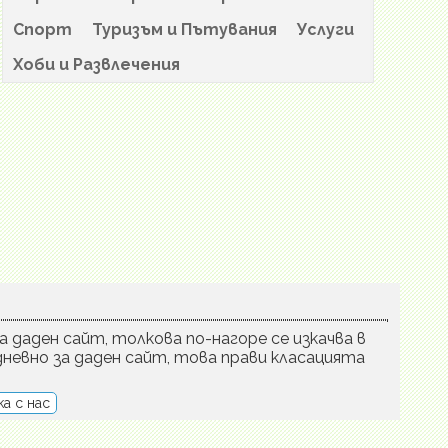
Спорт
Туризъм и Пътувания
Услуги
Хоби и Развлечения
а даден сайт, толкова по-нагоре се изкачва в
невно за даден сайт, това прави класацията
а с нас