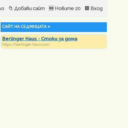
ло
📁 Добави сайт
🆕 Новите 20
🟩 Вход
САЙТ НА СЕДМИЦАТА ⭐
Berlinger Haus - Стоки за дома
https://berlinger-haus.com