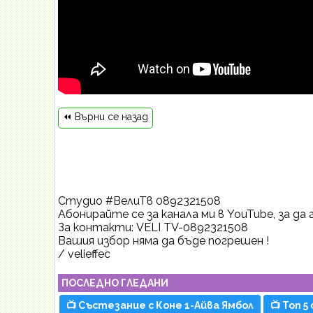
⏪ Върни се назад
Студио #ВелиТв 0892321508
Абонирайте се за канала ми в YouTube, за да
За контакти: VELI TV-0892321508
Вашия избор няма да бъде погрешен !
/ velieffec
ПОСЛЕДНО ГЛЕДАНИ
📺 Състезание с Коне 1-Айва Ямбол
📺 Топ 