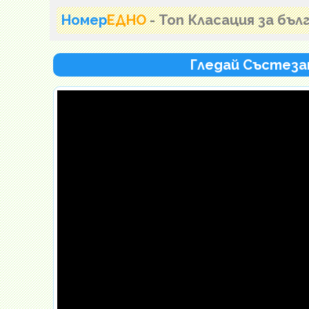
Номер
ЕДНО
- Топ Класация за бъ
Гледай Състезан