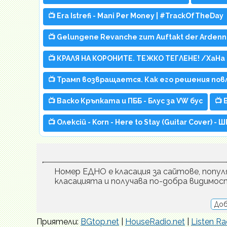
📺 Era Istrefi - Mani Per Money | #TrackOfTheDay
📺 Gelungene Revanche zum Auftakt der Ardennen
📺 КРАЛЯ НА КОРОНИТЕ. ТЕЖКО ТЕГЛЕНЕ! /XaHa 
📺 Трамп возвращается. Как его решения пов
📺 Васко Кръпката и ПББ - Блус за VW бус
📺 
📺 Олексій - Korn - Here to Stay (Guitar Cover) 
Номер ЕДНО е класация за сайтове, популя
класацията и получава по-добра видимос
Доб
Приятели:
BGtop.net
|
HouseRadio.net
|
Listen Ra