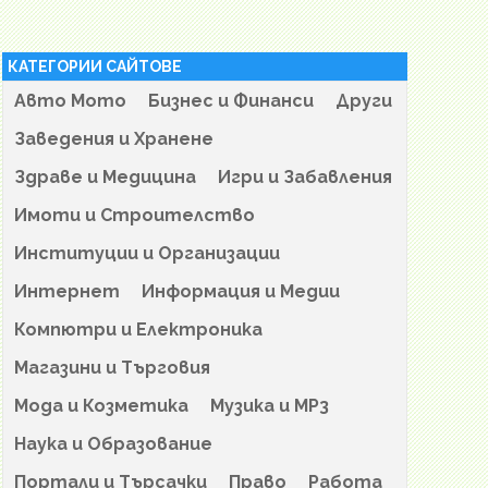
КАТЕГОРИИ САЙТОВЕ
Авто Мото
Бизнес и Финанси
Други
Заведения и Хранене
Здраве и Медицина
Игри и Забавления
Имоти и Строителство
Институции и Организации
Интернет
Информация и Медии
Компютри и Електроника
Магазини и Търговия
Мода и Козметика
Музика и MP3
Наука и Образование
Портали и Търсачки
Право
Работа