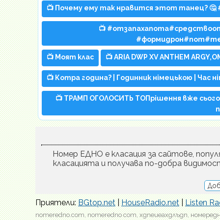
📺 Почему ему так нравится этот танец? 🤔 
📺 #отзапахапота#средство
#формидрон#пот#те
📺 Моят клас
📺 ARIA DWP XV ANTHEM ARGY,OM
📺 Котра година? | Годинник німецькою | Час ні
📺 ТРАМП ОГОЛОСИТЬ ТОПрішення вже сьогодн
Номер ЕДНО е класация за сайтове, популя
класацията и получава по-добра видимос
Доб
Приятели:
BGtop.net
|
HouseRadio.net
|
Listen Ra
nomeredno.com, nomeredno com, хдпеиеахдлъдп, номередн