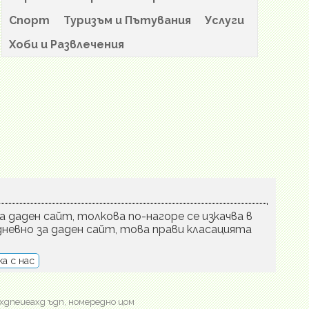
Спорт
Туризъм и Пътувания
Услуги
Хоби и Развлечения
а даден сайт, толкова по-нагоре се изкачва в
невно за даден сайт, това прави класацията
а с нас
хдпеиеахд ъдп, номередно цом