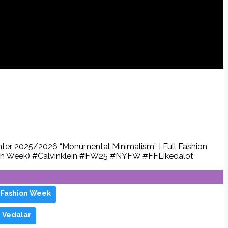
Winter 2025/2026 “Monumental Minimalism” | Full Fashion
n Week) #Calvinklein #FW25 #NYFW #FFLikedalot
k Fashion Week
e Vedalar