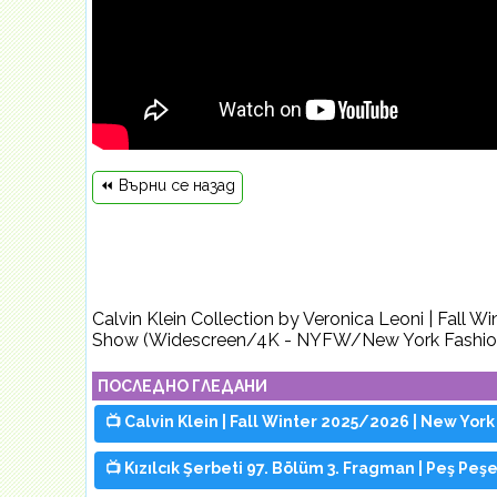
⏪ Върни се назад
Calvin Klein Collection by Veronica Leoni | Fall 
Show (Widescreen/4K - NYFW/New York Fashio
ПОСЛЕДНО ГЛЕДАНИ
📺 Calvin Klein | Fall Winter 2025/2026 | New Yor
📺 Kızılcık Şerbeti 97. Bölüm 3. Fragman | Peş Peş