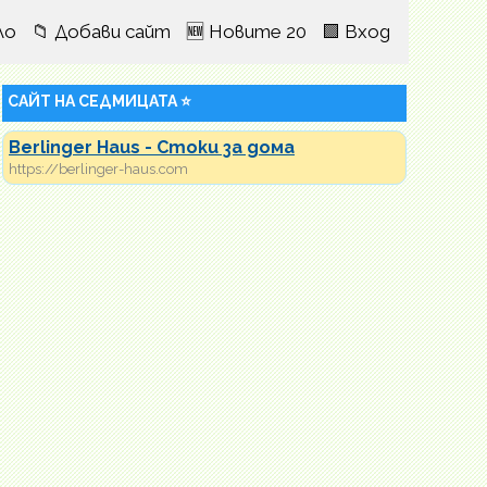
ло
📁 Добави сайт
🆕 Новите 20
🟩 Вход
САЙТ НА СЕДМИЦАТА ⭐
Berlinger Haus - Стоки за дома
https://berlinger-haus.com