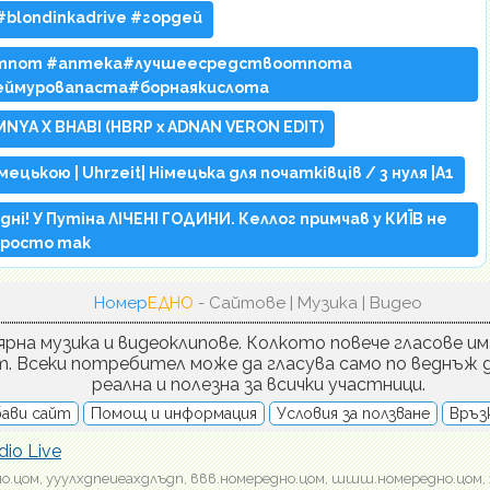
#blondinkadrive #гордей
отпот #аптека#лучшеесредствоотпота
ймуровапаста#борнаякислота
NYA X BHABI (HBRP x ADNAN VERON EDIT)
мецькою | Uhrzeit| Німецька для початківців / з нуля |А1
і! У Путіна ЛІЧЕНІ ГОДИНИ. Келлог примчав у КИЇВ не
просто так
Номер
ЕДНО
- Сайтове | Музика | Видео
рна музика и видеоклипове. Колкото повече гласове им
т. Всеки потребител може да гласува само по веднъж д
реална и полезна за всички участници.
ави сайт
Помощ и информация
Условия за ползване
Връзк
dio Live
о.цом, ууулхдпеиеахдлъдп, ввв.номередно.цом, шшш.номередно.цом, 