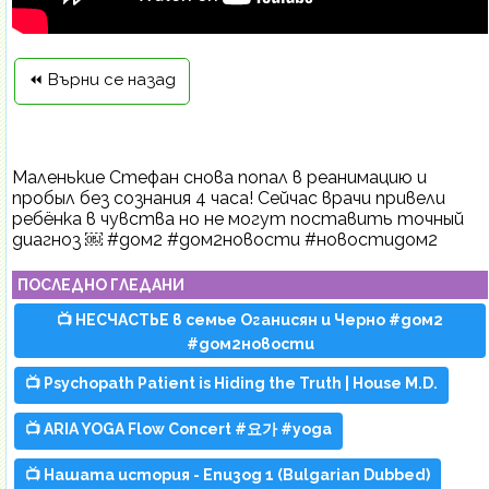
⏪ Върни се назад
Маленькие Стефан снова попал в реанимацию и
пробыл без сознания 4 часа! Сейчас врачи привели
ребёнка в чувства но не могут поставить точный
диагноз ￼ #дом2 #дом2новости #новостидом2
ПОСЛЕДНО ГЛЕДАНИ
📺 НЕСЧАСТЬЕ в семье Оганисян и Черно #дом2
#дом2новости
📺 Psychopath Patient is Hiding the Truth | House M.D.
📺 ARIA YOGA Flow Concert #요가 #yoga
📺 Нашата история - Епизод 1 (Bulgarian Dubbed)