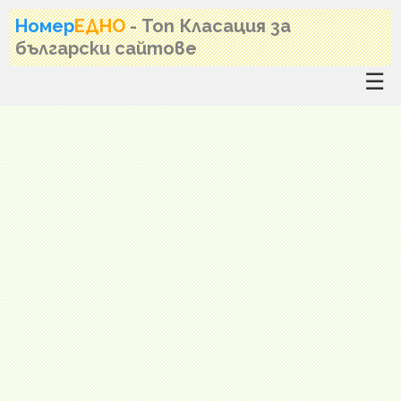
Номер
ЕДНО
- Топ Класация за
български сайтове
☰