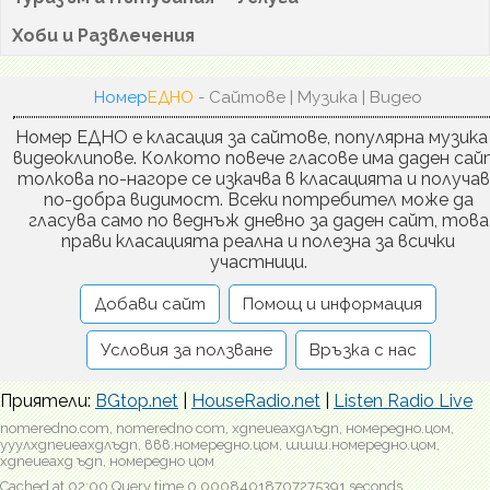
Хоби и Развлечения
Номер
ЕДНО
- Сайтове | Музика | Видео
Номер ЕДНО е класация за сайтове, популярна музика
видеоклипове. Колкото повече гласове има даден сай
толкова по-нагоре се изкачва в класацията и получа
по-добра видимост. Всеки потребител може да
гласува само по веднъж дневно за даден сайт, това
прави класацията реална и полезна за всички
участници.
Добави сайт
Помощ и информация
Условия за ползване
Връзка с нас
Приятели:
BGtop.net
|
HouseRadio.net
|
Listen Radio Live
nomeredno.com, nomeredno com, хдпеиеахдлъдп, номередно.цом,
ууулхдпеиеахдлъдп, ввв.номередно.цом, шшш.номередно.цом,
хдпеиеахд ъдп, номередно цом
Cached at 02:00 Query time 0.00084018707275391 seconds