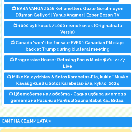
📺 BABA VANGA 2026 Kehanetleri: Gözle Görülmeyen
Düşman Geliyor! | Yunus Angıner | Ezber Bozan TV
📺 1000 pyti kucek /1000 пъти кючек (Originalnata
Versia)
📺 Canada 'won't be for sale EVER': Canadian PM claps
back at Trump during bilateral meeting
📺 Progressive House · Relaxing Focus Music 🧠✍️ · 24/7
Live
📺 Milko Kalaydzhiev & Sotos Karabelas-Ela, kuklo * Милко
Калайджиев и Sotos Karabelas-Ела, кукло, 2024
📺 Цветовете на любовта - Садна избира името за
детето на Рагини и Ранвир! Sapna Babul Ka.. Bidaai
САЙТ НА СЕДМИЦАТА ⭐