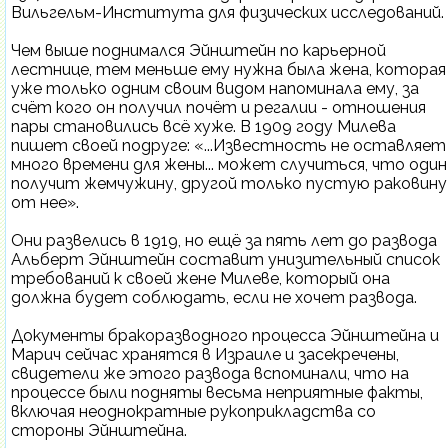
Вильгельм-Института для физических исследований.
Чем выше поднимался Эйнштейн по карьерной
лестнице, тем меньше ему нужна была жена, которая
уже только одним своим видом напоминала ему, за
счёт кого он получил почёт и регалии - отношения
пары становились всё хуже. В 1909 году Милева
пишет своей подруге: «...Известность не оставляет
много времени для жены... может случиться, что один
получит жемчужину, другой только пустую раковину
от нее».
Они развелись в 1919, но ещё за пять лет до развода
Альберт Эйнштейн составит унизительный список
требований к своей жене Милеве, который она
должна будет соблюдать, если не хочет развода.
Документы бракоразводного процесса Эйнштейна и
Марич сейчас хранятся в Израиле и засекречены,
свидетели же этого развода вспоминали, что на
процессе были подняты весьма неприятные факты,
включая неоднократные рукоприкладства со
стороны Эйнштейна.