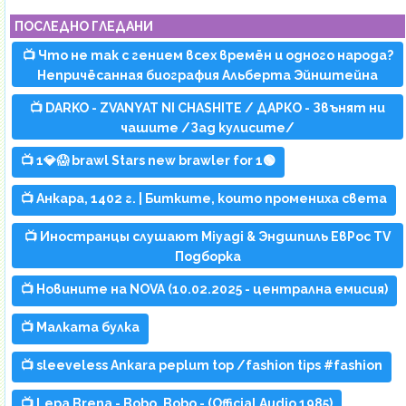
ПОСЛЕДНО ГЛЕДАНИ
📺 Что не так с гением всех времён и одного народа?
Непричёсанная биография Альберта Эйнштейна
📺 DARKO - ZVANYAT NI CHASHITE / ДАРКО - Звънят ни
чашите /Зад кулисите/
📺 1💎😱 brawl Stars new brawler for 1🟢
📺 Анкара, 1402 г. | Битките, които промениха света
📺 Иностранцы слушают Miyagi & Эндшпиль ЕвРос TV
Подборка
📺 Новините на NOVA (10.02.2025 - централна емисия)
📺 Малката булка
📺 sleeveless Ankara peplum top /fashion tips #fashion
📺 Lepa Brena - Bobo, Bobo - (Official Audio 1985)