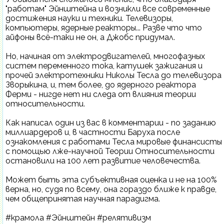
"работам" Эйнштейна и возникли все современные
достижения науки и техники. Телевизоры,
компьютеры, ядерные реакторы... Разве что что
айфоны всё-таки не он, а Джобс придумал.
Но, начиная от электродвигателей, многофазных
систем переменного тока, катушек зажигания и
прочей электротехники Николы Тесла до телевизора
Зворыкина, и, тем более, до ядерного реактора
Ферми - нигде нет ни следа от влияния теории
относительности.
Как написал один из вас в комментарии - по заданию
миллиардеров и, в частности Баруха после
ознакомления с работами Тесла мировые финансисты
с помощью лже-научной Теории Относительности
остановили на 100 лет развитие человечества.
Может быть эта субъективная оценка и не на 100%
верна, но, судя по всему, она гораздо ближе к правде,
чем общепринятая научная парадигма.
#крамола #Эйнштейн #релятивизм