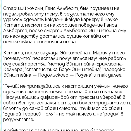
Старший же сын, Ганс Альберт, был поумнее и не
педалировал эту тему, в результате чего ему
удалось сделать какую-никакую карьеру в науке.
Кстати, несмотря на хорошее поведение Ганса
Альберта, после смерти Альберта Эйнштейна ему
по наследству достались сущие копейки от
немаленького состояния отца.
Кстати, после разлада Эйнштейна и Марич у того
"почему-то" перестали получаться научные работы
без соавторства: "метод Эйнштейна-Бриллюэна-
Келлера", "статистика Бозе-Эйнштейна", "парадокс
Эйнштейна — Подольского — Розена" и так далее.
"Гений", не примазавшись к настоящим учёным, ничего
сделать самостоятельно не мог. Хотя и пытался.
Наслушавшись дифирамбов от прессы и уверовав в
собственную гениальность, он более тридцати лет,
вплоть до самой своей смерти, тужился со своей
"Единой Теорией Поля" - но так ничего и не "родил" в
результате.
У обывателя сложилось мнение, что благодаря