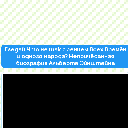
Гледай Что не так с гением всех времён
и одного народа? Непричёсанная
биография Альберта Эйнштейна