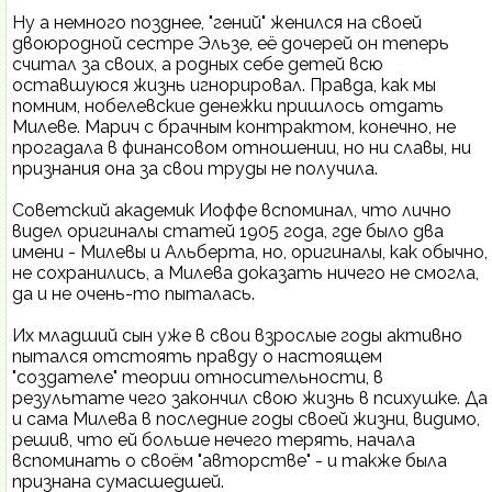
Ну а немного позднее, "гений" женился на своей
двоюродной сестре Эльзе, её дочерей он теперь
считал за своих, а родных себе детей всю
оставшуюся жизнь игнорировал. Правда, как мы
помним, нобелевские денежки пришлось отдать
Милеве. Марич с брачным контрактом, конечно, не
прогадала в финансовом отношении, но ни славы, ни
признания она за свои труды не получила.
Советский академик Иоффе вспоминал, что лично
видел оригиналы статей 1905 года, где было два
имени - Милевы и Альберта, но, оригиналы, как обычно,
не сохранились, а Милева доказать ничего не смогла,
да и не очень-то пыталась.
Их младший сын уже в свои взрослые годы активно
пытался отстоять правду о настоящем
"создателе" теории относительности, в
результате чего закончил свою жизнь в психушке. Да
и сама Милева в последние годы своей жизни, видимо,
решив, что ей больше нечего терять, начала
вспоминать о своём "авторстве" - и также была
признана сумасшедшей.