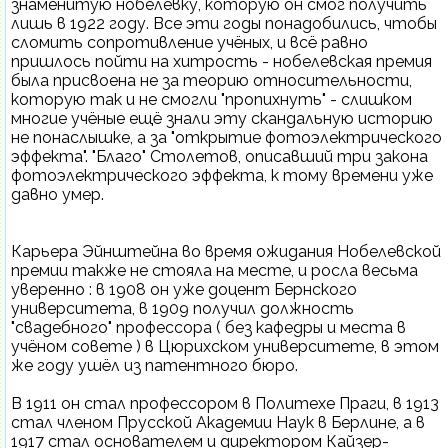
знаменитую нобелевку, которую он смог получить
лишь в 1922 году. Все эти годы понадобились, чтобы
сломить сопротивление учёных, и всё равно
пришлось пойти на хитрость - нобелевская премия
была присвоена не за теорию относительности,
которую так и не смогли "пропихнуть" - слишком
многие учёные ещё знали эту скандальную историю
не понаслышке, а за "открытие фотоэлектрического
эффекта". "Благо" Столетов, описавший три закона
фотоэлектрического эффекта, к тому времени уже
давно умер.
Карьера Эйнштейна во время ожидания Нобелевской
премии также не стояла на месте, и росла весьма
уверенно : в 1908 он уже доцент Бернского
университета, в 1909 получил должность
"свадебного" профессора ( без кафедры и места в
учёном совете ) в Цюрихском университете, в этом
же году ушёл из патентного бюро.
В 1911 он стал профессором в Политехе Праги, в 1913
стал членом Прусской Академии Наук в Берлине, а в
1917 стал основателем и директором Кайзер-