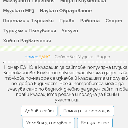
Магазини и Търговия
Мода и Козметика
Музика и MP3
Наука и Образование
Портали и Търсачки
Право
Работа
Спорт
Туризъм и Пътувания
Услуги
Хоби и Развлечения
Номер
ЕДНО
- Сайтове | Музика | Видео
Номер ЕДНО е класация за сайтове, популярна музика
видеоклипове. Колкото повече гласове има даден сай
толкова по-нагоре се изкачва в класацията и получа
по-добра видимост. Всеки потребител може да
гласува само по веднъж дневно за даден сайт, това
прави класацията реална и полезна за всички
участници.
Добави сайт
Помощ и информация
Условия за ползване
Връзка с нас