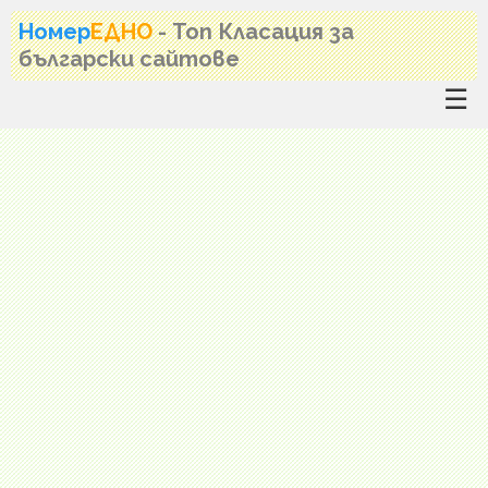
Номер
ЕДНО
- Топ Класация за
български сайтове
☰